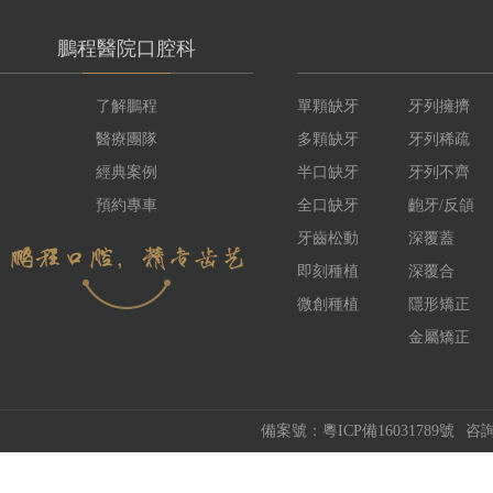
鵬程醫院口腔科
了解鵬程
單顆缺牙
牙列擁擠
醫療團隊
多顆缺牙
牙列稀疏
經典案例
半口缺牙
牙列不齊
預約專車
全口缺牙
齙牙/反頜
牙齒松動
深覆蓋
即刻種植
深覆合
微創種植
隱形矯正
金屬矯正
備案號：粵ICP備16031789號
咨詢