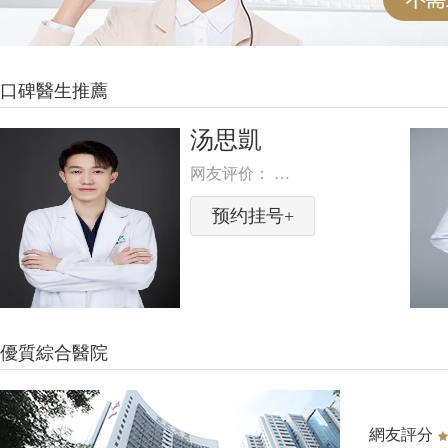
口碑醫生推薦
胡晓
网友评价： …
预约挂号+
優質綜合醫院
PENG
CHENG
DENTAL
網友評分