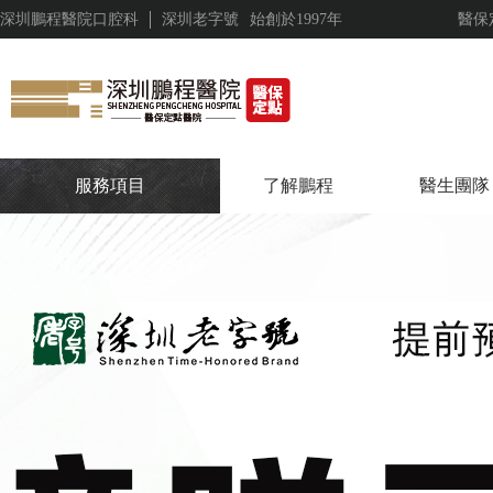
深圳鵬程醫院口腔科
深圳老字號
始創於1997年
醫保
服務項目
了解鵬程
醫生團隊