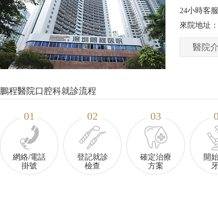
24小時客服熱
來院地址：
胡晓
王绍云 執業醫師
醫院
腔全科医生
鵬程口腔種植主任
腔医学会会员
MRC認證醫師
询号源
咨询号源
鵬程醫院口腔科就診流程
01
02
03
網絡/電話
登記就診
確定治療
開
掛號
檢查
方案