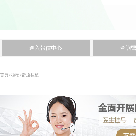
進入報價中心
查詢
首頁
>
種植
>
舒適種植