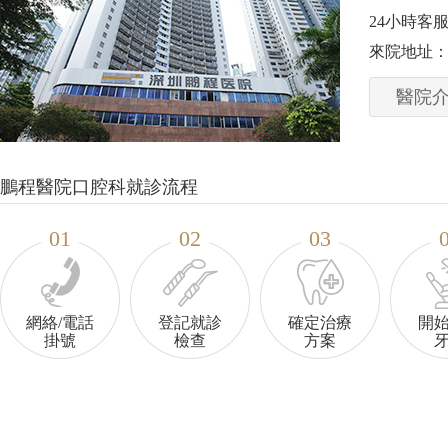
24小時客服熱
來院地址：
慧丽
汤思凱
醫院
貝全科医生
鵬城諾貝矯正主任
時代天使臨床認證醫師
询号源
咨询号源
鵬程醫院口腔科就診流程
01
02
03
網絡/電話
登記就診
確定治療
開
掛號
檢查
方案