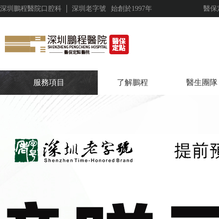
深圳鵬程醫院口腔科
深圳老字號
始創於1997年
醫保
服務項目
了解鵬程
醫生團隊