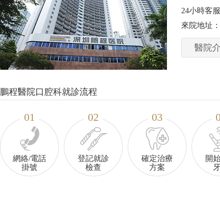
24小時客服熱
來院地址：
王绍云 執業醫師
醫院
科医生
鵬程口腔種植主任
会会员
MRC認證醫師
源
咨询号源
鵬程醫院口腔科就診流程
01
02
03
網絡/電話
登記就診
確定治療
開
掛號
檢查
方案