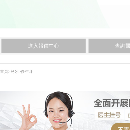
進入報價中心
查詢
首頁
>
兒牙
>
多生牙