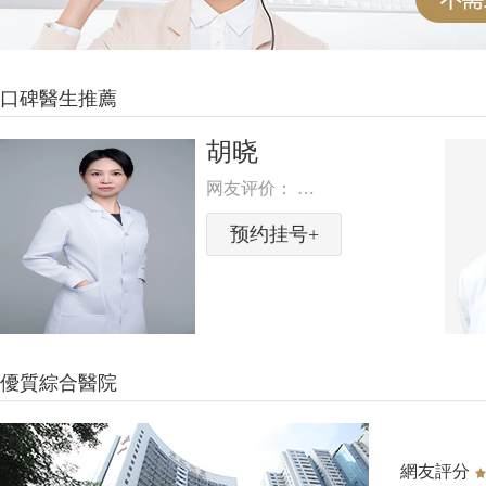
口碑醫生推薦
胡晓
网友评价： …
预约挂号+
優質綜合醫院
PENG
CHENG
DENTAL
網友評分