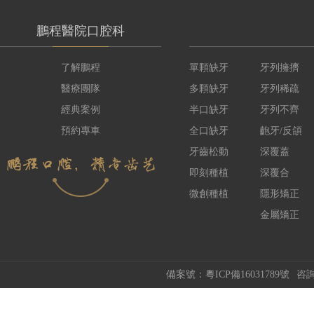
鵬程醫院口腔科
了解鵬程
單顆缺牙
牙列擁擠
醫療團隊
多顆缺牙
牙列稀疏
經典案例
半口缺牙
牙列不齊
預約專車
全口缺牙
齙牙/反頜
牙齒松動
深覆蓋
即刻種植
深覆合
微創種植
隱形矯正
金屬矯正
備案號：粵ICP備16031789號
咨詢