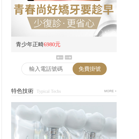
青少年正畸
6980元
全瓷貼
免費掛號
特色技術
Typical Techs