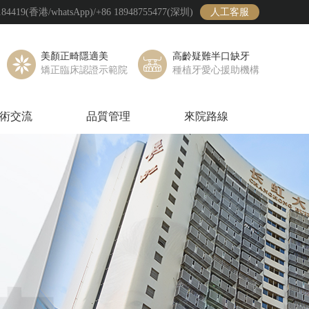
19(香港/whatsApp)/+86 18948755477(深圳)
人工客服
美顏正畸隱適美
高齡疑難半口缺牙
矯正臨床認證示範院
種植牙愛心援助機構
術交流
品質管理
來院路線