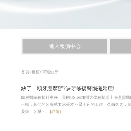
進入報價中心
首頁
>
種植
>
單顆缺牙
缺了一顆牙怎麽辦?缺牙修複警惕拖延症!
鵬程醫院種植科主任、美國USI南加州大學種植碩士張燕霞
一顆，其他的牙齒就要承受本不屬于它的工作，久而久之，
萎縮、牙槽···…
[詳情]