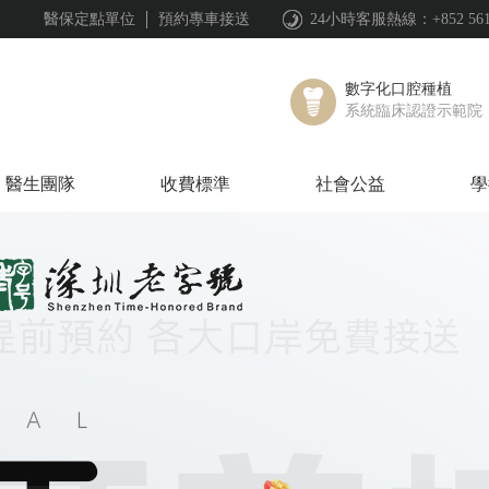
醫保定點單位
預約專車接送
24小時客服熱線：+852 561844
數字化口腔種植
系統臨床認證示範院
醫生團隊
收費標準
社會公益
學