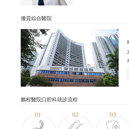
優質綜合醫院
汤思凱
陳文龍 臺灣臺中醫
士
鵬城諾貝矯正主任
時代天使臨床認證醫師
鵬程醫院種
廣東省民營病例
咨询号源
咨询号
鵬程醫院口腔科就診流程
01
02
03