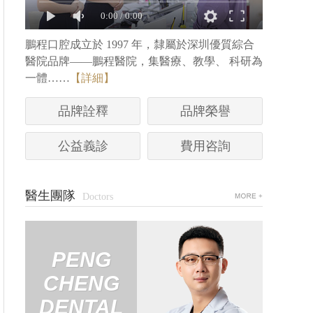
0:00
/
0:00
鵬程口腔成立於 1997 年，隸屬於深圳優質綜合
醫院品牌——鵬程醫院，集醫療、教學、 科研為
一體……
【詳細】
品牌詮釋
品牌榮譽
公益義診
費用咨詢
醫生團隊
Doctors
何嘉燕
网友评价： …
PENG
P
预约挂号+
CHENG
CH
DENTAL
DE