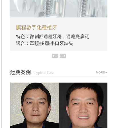
鵬程數字化種植牙
鵬程
特色：微創舒適種牙穩，適應癥廣泛
特色：
適合：單顆/多顆/半口牙缺失
適合：
經典案例
Typical Case