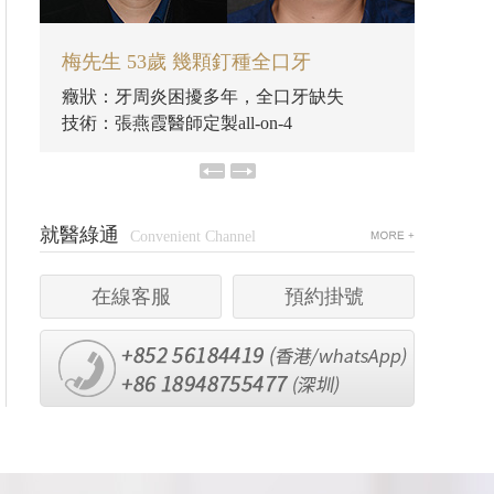
梅先生 53歲 幾顆釘種全口牙
梅先生
癥狀：牙周炎困擾多年，全口牙缺失
癥狀：
技術：張燕霞醫師定製all-on-4
技術：張
就醫綠通
Convenient Channel
在線客服
預約掛號