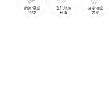
網絡/電話
登記就診
確定治療
掛號
檢查
方案
冠
1880元
數字化種植牙特惠
500