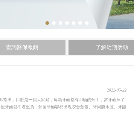
查詢醫保報銷
了解近期活動
2022-05-22
醫師指出，口腔是一個大家庭，每顆牙齒都有明确的分工，當牙齒掉了
其他牙齒就不堪重負，餘留牙極容易出現咬合創傷、牙周膜水腫、牙龈