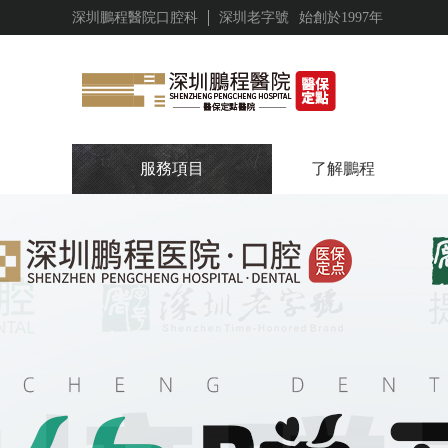
深圳鵬程醫院口腔科
深圳老字號
始創於1997年
服務項目
了解鵬程