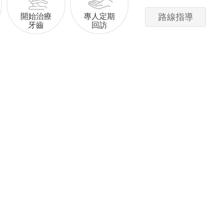
開始治療
專人定期
路線指導
牙齒
回訪
0元
美學矯正低至
6600元