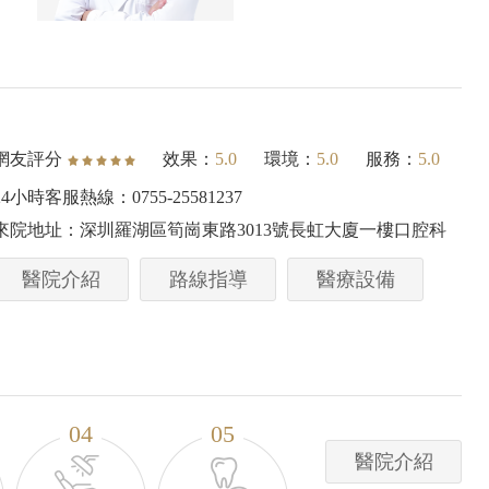
學大學修復科學
王昊 口腔临床医学硕士
鵬程醫院特邀正畸醫生
深圳市人民醫院龍華分院正畸醫師
植主任
網友評分
效果：
5.0
環境：
5.0
服務：
5.0
大賽銀獎者
咨询号源
24小時客服熱線：0755-25581237
源
來院地址：深圳羅湖區筍崗東路3013號長虹大廈一樓口腔科
醫院介紹
路線指導
醫療設備
04
05
醫院介紹