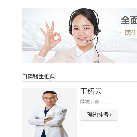
口碑醫生推薦
杜威
网友评价： …
NG
PENG
预约挂号+
ENG
CHENG
TAL
DENTAL