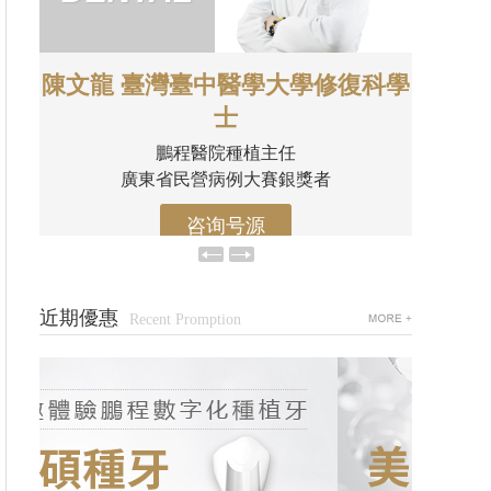
科學
王昊 口腔临床医学硕士
鵬程醫院特邀正畸醫生
深圳市人民醫院龍華分院正畸醫師
咨询号源
近期優惠
Recent Promption