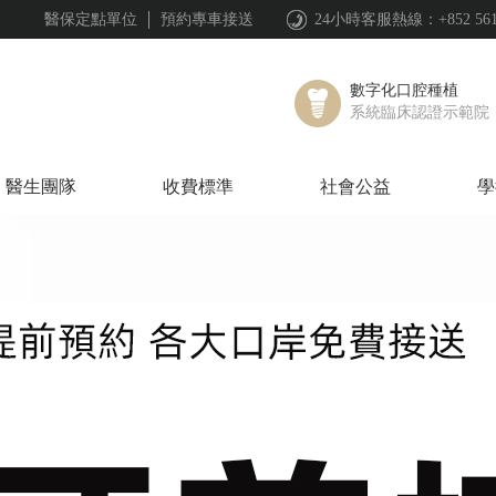
醫保定點單位
預約專車接送
24小時客服熱線：+852 561844
數字化口腔種植
系統臨床認證示範院
醫生團隊
收費標準
社會公益
學