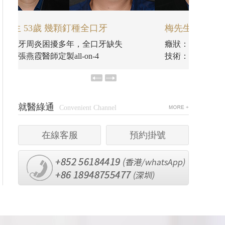
梅先生 53歲 幾顆釘種全口牙
梅先生
癥狀：牙周炎困擾多年，全口牙缺失
癥狀：
技術：張燕霞醫師定製all-on-4
技術：張
就醫綠通
Convenient Channel
在線客服
預約掛號