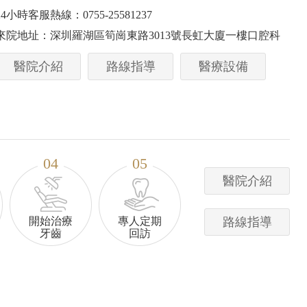
24小時客服熱線：0755-25581237
來院地址：深圳羅湖區筍崗東路3013號長虹大廈一樓口腔科
凱
陳文龍 臺灣臺中醫學大學修復
醫院介紹
路線指導
醫療設備
士
正主任
認證醫師
鵬程醫院種植主任
廣東省民營病例大賽銀獎者
源
咨询号源
04
05
醫院介紹
開始治療
專人定期
路線指導
牙齒
回訪