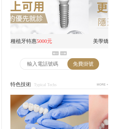
美學矯正低至
6600元
青少年
免費掛號
特色技術
Typical Techs