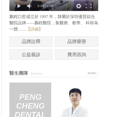
0:00
/
0:00
鵬程口腔成立於 1997 年，隸屬於深圳優質綜合
醫院品牌——鵬程醫院，集醫療、教學、 科研為
一體……
【詳細】
秦信陽
品牌詮釋
品牌榮譽
网友评价： …
公益義診
費用咨詢
预约挂号+
醫生團隊
Doctors
PENG
P
CHENG
CH
DENTAL
DE