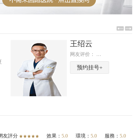
杜威
网友评价： …
预约挂号+
PENG
CHENG
DENTAL
網友評分
效果：
5.0
環境：
5.0
服務：
5.0