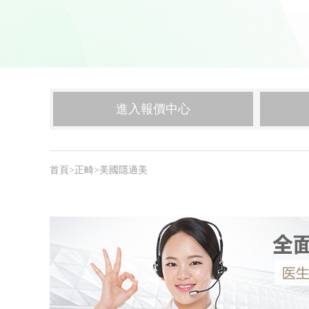
進入報價中心
首頁
>
正畸
>
美國隱適美