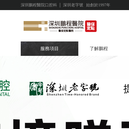
深圳鵬程醫院口腔科
深圳老字號
始創於1997年
服務項目
了解鵬程