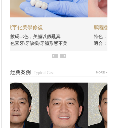
鵬程微創舒適拔牙
鵬程
特色：進口器械，輕松拔除阻生牙
特色：
適合：各類拔牙/阻生智齒等
適合：
經典案例
Typical Case