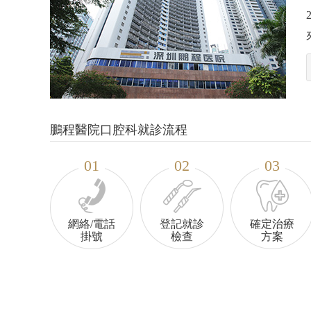
黄慧丽
汤思
鵬城諾貝全科医生
鵬城諾貝矯
時代天使臨床
咨询号源
咨询号
鵬程醫院口腔科就診流程
01
02
03
網絡/電話
登記就診
確定治療
掛號
檢查
方案