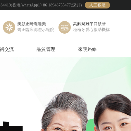
19(香港/whatsApp)/+86 18948755477(深圳)
人工客服
美顏正畸隱適美
高齡疑難半口缺牙
矯正臨床認證示範院
種植牙愛心援助機構
術交流
品質管理
來院路線