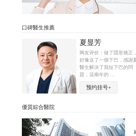
口碑醫生推薦
王绍云
矯正，
网友评价： …
感謝夏
预约挂号+
的問
優質綜合醫院
NG
PENG
ENG
CHENG
TAL
DENTAL