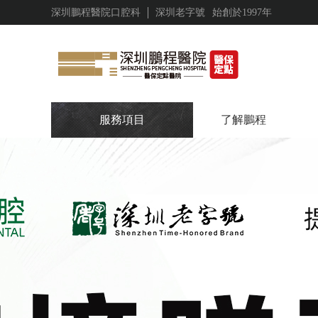
深圳鵬程醫院口腔科
深圳老字號
始創於1997年
服務項目
了解鵬程