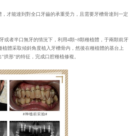
體，才能達到對全口牙齒的承重受力，且需要牙槽骨達到一定
無牙或者半口無牙的情況下，利用4顆~8顆種植體，于兩顆前牙
數字化種植牙特惠
5000元
種植體采取傾斜角度植入牙槽骨内，然後在種植體的基台上
出"拱形"的特征，完成口腔種植修複。