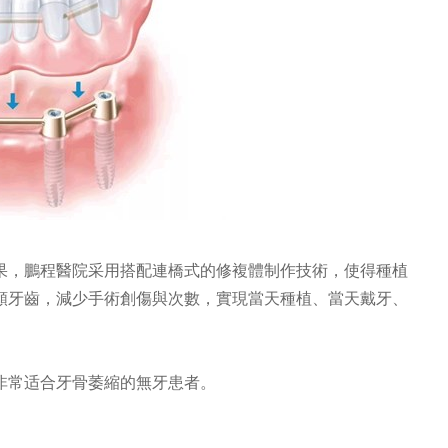
凱
陳文龍 臺灣臺中醫學大學修復
士
正主任
認證醫師
鵬程醫院種植主任
廣東省民營病例大賽銀獎者
源
咨询号源
，鵬程醫院采用搭配連橋式的修複體制作技術，使得種植
顆牙齒，減少手術創傷與次數，實現當天種植、當天戴牙、
常适合牙骨萎縮的無牙患者。