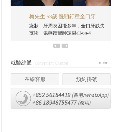
梅先生 53歲 幾顆釘種全口牙
梅先生
癥狀：牙周炎困擾多年，全口牙缺失
癥狀：
技術：張燕霞醫師定製all-on-4
技術：張
就醫綠通
Convenient Channel
在線客服
預約掛號