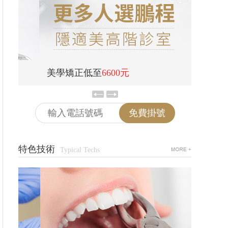
美學矯正低至
6600元
青少年
免費掛號
特色技術
Typical Techs