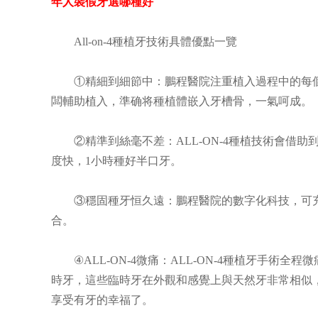
年人裝假牙選哪種好
梅先生 53歲 幾顆釘
All-on-4種植牙技術具體優點一覽
癥狀：牙周炎困擾多年，
技術：張燕霞醫師定製all-o
①精細到細節中：鵬程醫院注重植入過程中的每個
闆輔助植入，準确将種植體嵌入牙槽骨，一氣呵成。
②精準到絲毫不差：ALL-ON-4種植技術會借助
度快，1小時種好半口牙。
③穩固種牙恒久遠：鵬程醫院的數字化科技，可充
合。
④ALL-ON-4微痛：ALL-ON-4種植牙手術
時牙，這些臨時牙在外觀和感覺上與天然牙非常相似
享受有牙的幸福了。