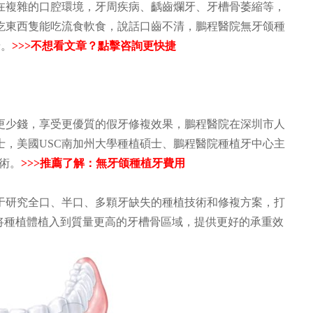
在複雜的口腔環境，牙周疾病、齲齒爛牙、牙槽骨萎縮等，
吃東西隻能吃流食軟食，說話口齒不清，鵬程醫院無牙颌種
牙。
>>>不想看文章？點擊咨詢更快捷
少錢，享受更優質的假牙修複效果，鵬程醫院在深圳市人
士，美國USC南加州大學種植碩士、鵬程醫院種植牙中心主
技術。
>>>推薦了解：無牙颌種植牙費用
于研究全口、半口、多顆牙缺失的種植技術和修複方案，打
将種植體植入到質量更高的牙槽骨區域，提供更好的承重效
PENG
CHENG
DENTAL