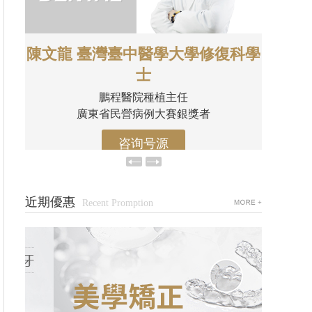
科學
王昊 口腔临床医学硕士
鵬程醫院特邀正畸醫生
深圳市人民醫院龍華分院正畸醫師
咨询号源
近期優惠
Recent Promption