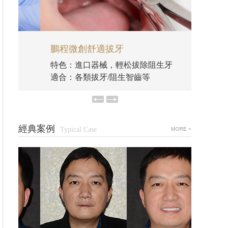
鵬程微創舒適拔牙
鵬程
特色：進口器械，輕松拔除阻生牙
特色：
適合：各類拔牙/阻生智齒等
適合：
經典案例
Typical Case