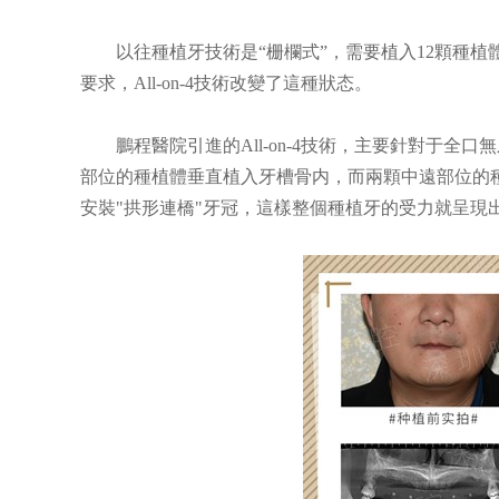
以往種植牙技術是“栅欄式”，需要植入12顆種植
要求，All-on-4技術改變了這種狀态。
鵬程醫院引進的All-on-4技術，主要針對于全口
全瓷美容冠
1880元
部位的種植體垂直植入牙槽骨内，而兩顆中遠部位的
安裝"拱形連橋"牙冠，這樣整個種植牙的受力就呈現