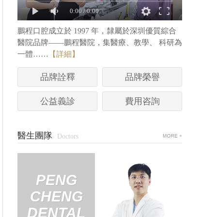
0:00
/
0:00
鵬程口腔成立於 1997 年，隸屬於深圳優質綜合
醫院品牌——鵬程醫院，集醫療、教學、 科研為
一體……
【詳細】
品牌詮釋
品牌榮譽
公益義診
費用咨詢
醫生團隊
Doctors
PENG
P
CHENG
CH
DENTAL
DE