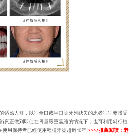
鵬程數字化美學修復
美學
特色：數碼比色，美齒以假亂真
疏等牙頜畸形
適合：色素牙/牙缺損/牙齒形態不美
技術的适應人群，以往全口或半口等牙列缺失的患者往往要接受
-4技術真正做到即使在骨量嚴重萎縮的情況下，也可利用斜行植
使用保持者已經使用種植牙齒超過40年!
>>>>推薦閱讀：老