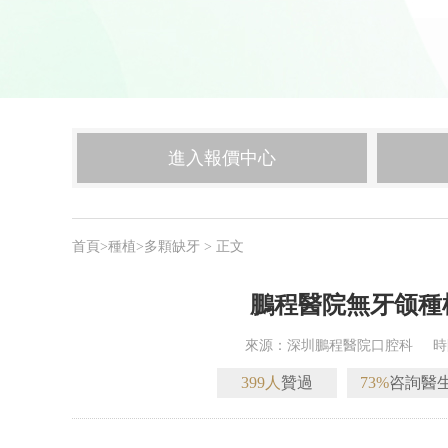
進入報價中心
首頁
>
種植
>
多顆缺牙
> 正文
鵬程醫院無牙颌種
來源：深圳鵬程醫院口腔科
時
399人
贊過
73%
咨詢醫