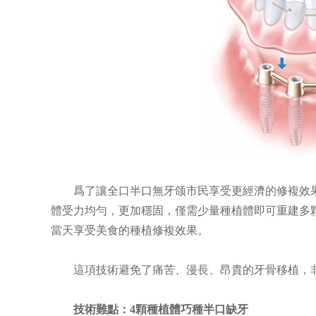
黄慧丽
汤思
鵬城諾貝全科医生
鵬城諾貝矯
時代天使臨床
咨询号源
咨询号
爲了讓全口半口無牙颌市民享受更經濟的修複效果
體受力均勻，更加穩固，僅需少量種植體即可重建多
當天享受美食的種植修複效果。
這項技術避免了痛苦、漫長、昂貴的牙骨移植，非
技術難點：4顆種植體
巧種
半口缺牙