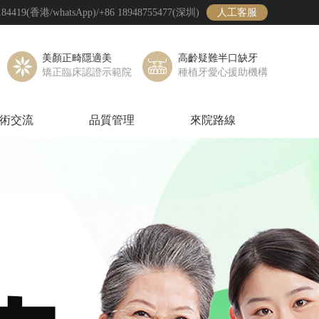
19(香港/whatsApp)/+86 18948755477(深圳)
人工客服
美顏正畸隱適美
高齡疑難半口缺牙
矯正臨床認證示範院
種植牙愛心援助機構
術交流
品質管理
來院路線