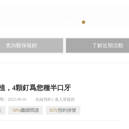
查詢醫保報銷
了解近期活動
植，4顆釘爲您種半口牙
間：2022-06-01
在線預約
進入答疑區
生
58%
繼續閱讀
82%
預約掛號