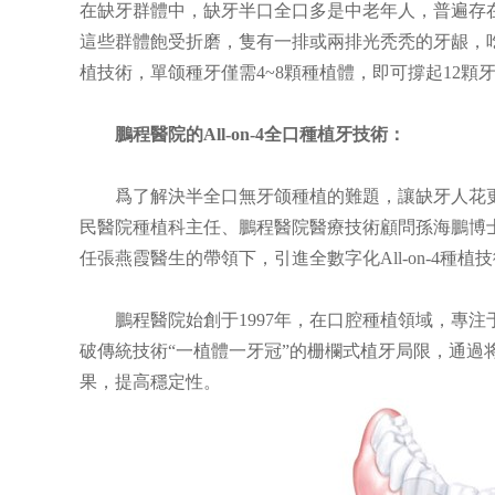
在缺牙群體中，缺牙半口全口多是中老年人，普遍存
這些群體飽受折磨，隻有一排或兩排光秃秃的牙龈，
植技術，單颌種牙僅需4~8顆種植體，即可撐起12顆
鵬程醫院
的All-on-4全口種植牙技術：
爲了解決半全口無牙颌種植的難題，讓缺牙人花更
民醫院種植科主任、鵬程醫院醫療技術顧問孫海鵬博
任張燕霞醫生的帶領下，引進全數字化All-on-4種植
鵬程醫院始創于1997年，在口腔種植領域，專注
破傳統技術“一植體一牙冠”的栅欄式植牙局限，通過
果，提高穩定性。
NG
PENG
ENG
CHENG
TAL
DENTAL