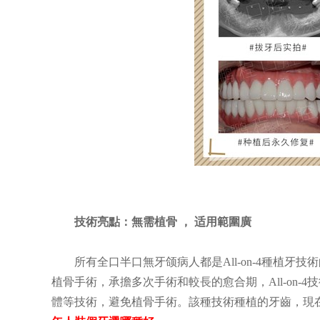
字化隱形矯正
鵬程數字化美學矯正
齒定製，佩戴舒適，快速變美
特色：方案設計融合顏面
列擁擠/不齊等牙頜畸形
適合：牙列不齊/擁擠/稀
技術亮點：無需植骨
，
适用範圍廣
所有全口半口無牙颌病人都是All-on-4種植牙
植骨手術，承擔多次手術和較長的愈合期，All-on
體等技術，避免植骨手術。該種技術種植的牙齒，現在