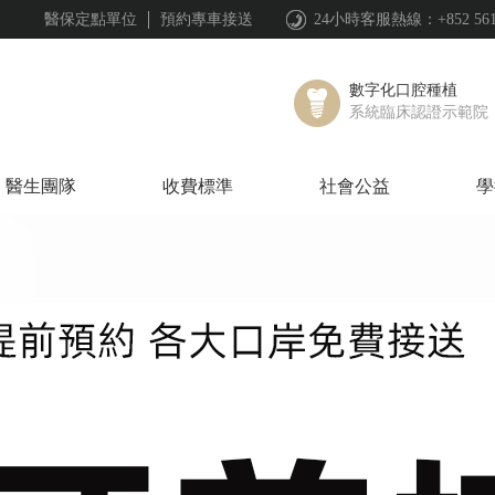
醫保定點單位
預約專車接送
24小時客服熱線：+852 561844
數字化口腔種植
系統臨床認證示範院
醫生團隊
收費標準
社會公益
學